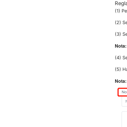
Regla
(1) P
(2) S
(3) S
Nota:
(4) S
(5) H
Nota