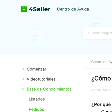
Centro de Ayuda
Centro de A
Comenzar
¿Cómo c
Videotutoriales
Autorización de pago
Base de Conocimientos
Extensión
Registro e inicio de sesión
Actualizado
Listados
Gestión de tiendas
Autorización de tienda
¿Por qué 
Pedidos
Guía Definitiva de TikTok
Autorización logística
Comp