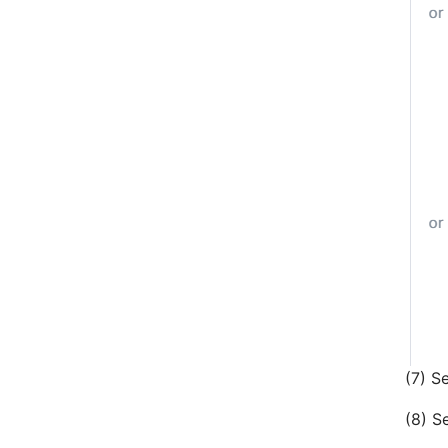
(7) S
(8) S