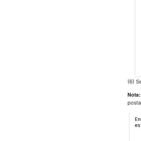
(6) S
Nota
posta