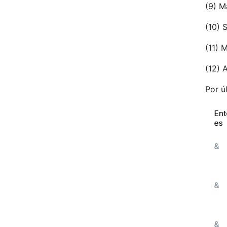
(9) M
(10) 
(11) 
(12) 
Por ú