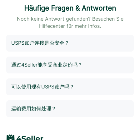
Häufige Fragen & Antworten
Noch keine Antwort gefunden? Besuchen Sie
Hilfecenter für mehr Infos.
USPS账户连接是否安全？
您的USPS账户凭证永远不会被4Seller存储。我们使用
OAuth 2.0认证，这是安全的API访问行业标准。您将被重
通过4Seller能享受商业定价吗？
定向至USPS官方登录页面授权连接，我们仅接收访问令
牌以代表您执行运输操作。
是的！当您通过4Seller使用USPS账户发货时，您会自动
获得远低于零售价的商业定价。具体折扣取决于您的发货
可以使用现有USPS账户吗？
量和选择的USPS服务。
完全可以。您可以将现有USPS账户连接到4Seller。无需
创建新账户。只需在连接过程中授权4Seller访问您的运输
运输费用如何处理？
服务。
所有运输费用直接计入您的USPS账户。4Seller不收取
USPS货件的任何额外费用。您将看到运输费用像往常一
样从USPS账户余额中扣除。