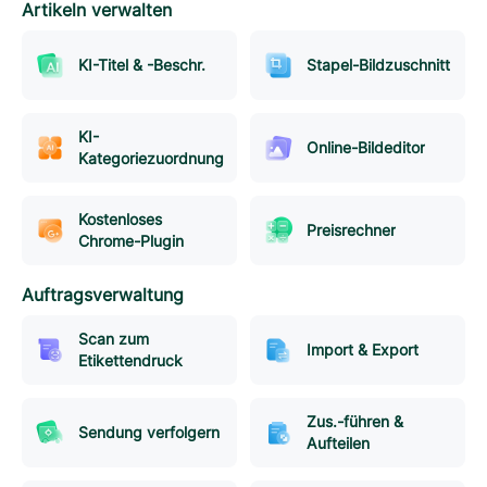
Artikeln verwalten
KI-Titel & -Beschr.
Stapel-Bildzuschnitt
KI-
Online-Bildeditor
Kategoriezuordnung
Kostenloses
Preisrechner
Chrome-Plugin
Auftragsverwaltung
Scan zum
Import & Export
Etikettendruck
Zus.-führen &
Sendung verfolgern
Aufteilen