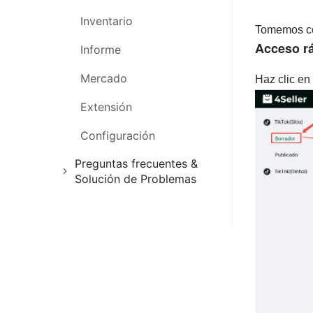
Inventario
Gestión de Listados
Gestión de almacén
Tomemos co
Acceso r
Informe
Gestión de Compras
Publicación de productos
Mercado
Gestión de pedidos
Haz clic en
Extensión
Gestión de Inventario
Configuración
Gestión de Marketing
Preguntas frecuentes &
Solución de Problemas
Preguntas frecuentes y
solución de problemas