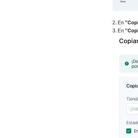
"Copi
2. En
"Copi
3. En