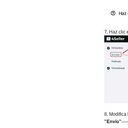
7. Haz clic
8. Modifica
"Envío"·····