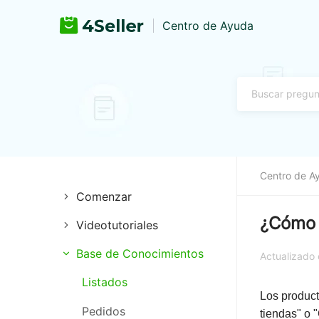
Centro de Ayuda
Centro de A
Comenzar
¿Cómo s
Videotutoriales
Autorización de pago
Base de Conocimientos
Extensión
Registro e inicio de sesión
Actualizado
Listados
Gestión de tiendas
Autorización de tienda
Los product
Pedidos
Guía Definitiva de TikTok
Autorización logística
tiendas" o 