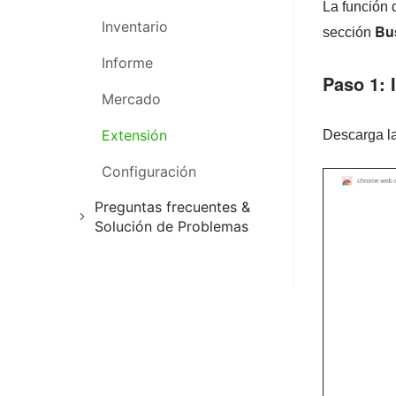
La función 
Inventario
Gestión de Listados
Gestión de almacén
Bu
sección
Informe
Gestión de Compras
Publicación de productos
Paso 1: 
Mercado
Gestión de pedidos
Extensión
Gestión de Inventario
Descarga l
Configuración
Gestión de Marketing
Preguntas frecuentes &
Solución de Problemas
Preguntas frecuentes y
solución de problemas