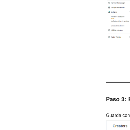
Paso 3: P
Guarda comb