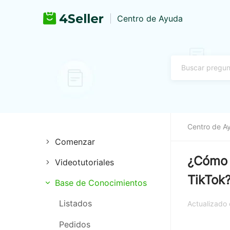
Centro de Ayuda
Centro de A
Comenzar
¿Cómo u
Videotutoriales
Autorización de pago
TikTok
Base de Conocimientos
Extensión
Registro e inicio de sesión
Listados
Gestión de tiendas
Autorización de tienda
Actualizado
Pedidos
Guía Definitiva de TikTok
Autorización logística