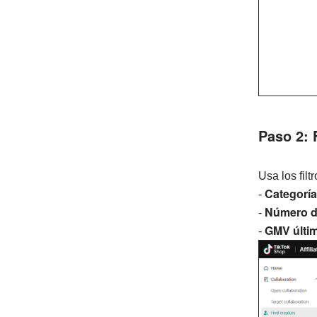
Paso 2: 
Usa los filtr
Categoría
-
Número d
-
GMV últim
-