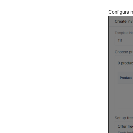
Configura m