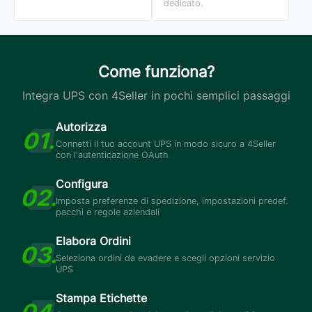
dedicato.
Come funziona?
Integra UPS con 4Seller in pochi semplici passaggi
Autorizza
Connetti il tuo account UPS in modo sicuro a 4Seller
con l'autenticazione OAuth
Configura
Imposta preferenze di spedizione, impostazioni predef.
pacchi e regole aziendali
Elabora Ordini
Seleziona ordini da evadere e scegli opzioni servizio
UPS
Stampa Etichette