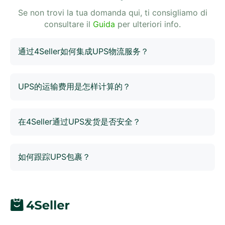
Se non trovi la tua domanda qui, ti consigliamo di
consultare il
Guida
per ulteriori info.
通过4Seller如何集成UPS物流服务？
4Seller提供无缝的UPS集成功能，让您可以在一个平台上
管理所有的配送需求。您只需轻松连接您的UPS账户，即
UPS的运输费用是怎样计算的？
可开始处理订单、打印面单和跟踪货物。
运输费用根据包裹的重量、尺寸、目的地和所选的运输服
务类型来计算。4Seller支持UPS多服务渠道的运费报价，
在4Seller通过UPS发货是否安全？
支持自动选择最低价渠道。
4Seller中UPS账号授权通过平台官方接口完成，物流数据
隔离，可以保障安全性。
如何跟踪UPS包裹？
在4Seller中，您可以跟踪通过UPS发出的包裹。系统会自
动更新30天内发货的物流信息，并提供异常包裹追踪，您
可以随时查看包裹的运输进度。