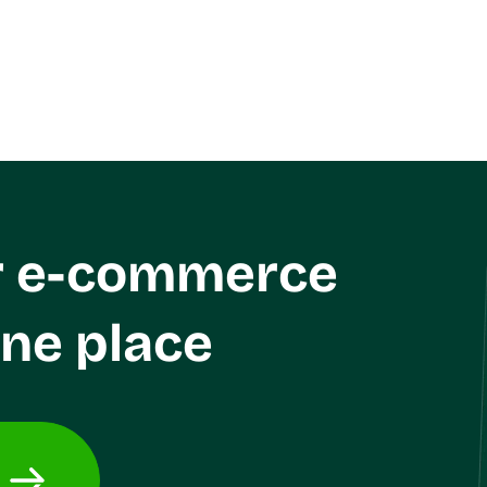
hin Spain and provide the
languages based on the reci
 select the type that suits
labels default to displaying
compliance with local post
address translation.
r e-commerce
one place