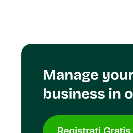
automatically list the service types available wit
shipping costs for each service type. You can then
you best.
Manage you
business in 
Registrati Gratis