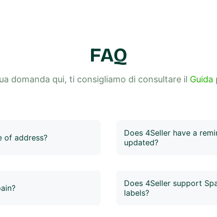
FAQ
tua domanda qui, ti consigliamo di consultare il
Guida
p
Does 4Seller have a remin
e of address?
updated?
before shipping. If you
Yes. 4Seller monitors GLS lo
to cancel the shipping
been updated for more than
ying the address,
the abnormal tracking bar a
Does 4Seller support Spa
pain?
ipping.
handling.
labels?
ls, 4Seller will
Yes. When printing GLS ship