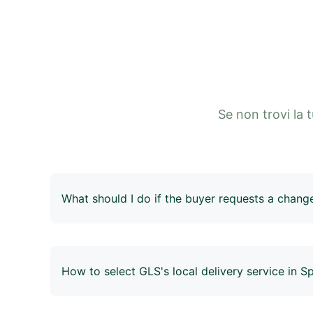
Se non trovi la 
What should I do if the buyer requests a chang
You can modify the recipient's address in 4Seller 
have purchased a shipping label, you can choose 
label before making the modification. After modif
How to select GLS's local delivery service in S
repurchase and print the shipping label before sh
After selecting GLS when purchasing shipping labe