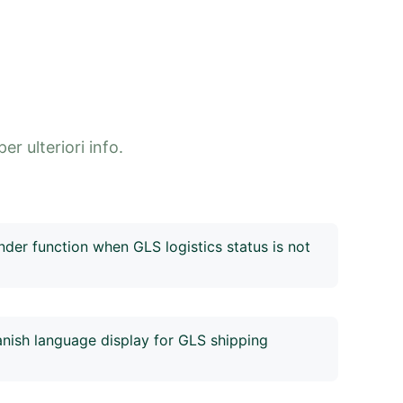
er ulteriori info.
der function when GLS logistics status is not
gistics status in real time. If an order has not
 24 hours, you can view the abnormal order in
t the top of the logistics tracking page for timely
nish language display for GLS shipping
ping labels, 4Seller automatically switches