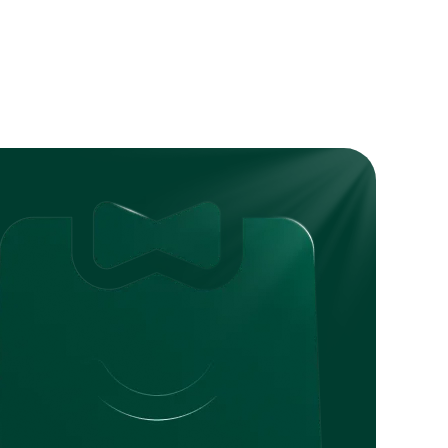
pient's address. For orders within Spain, the
 Spanish recipient information, ensuring
al regulations without the need for manual