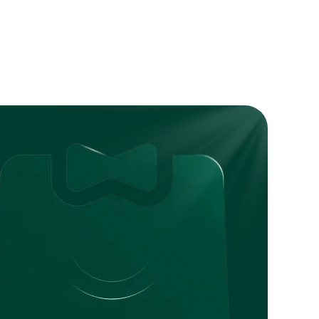
ssign different logistics channels to each