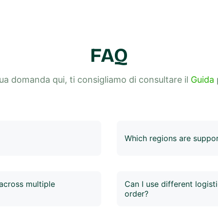
FAQ
tua domanda qui, ti consigliamo di consultare il
Guida
p
Which regions are suppo
es with Italian postal
Logistics and delivery cove
 be previewed online before
no additional settings requ
 information, and service
Italiane account in 4Seller.
across multiple
Can I use different logist
order?
 TIKTOK, Shopify, and Temu.
Yes! 4Seller supports order 