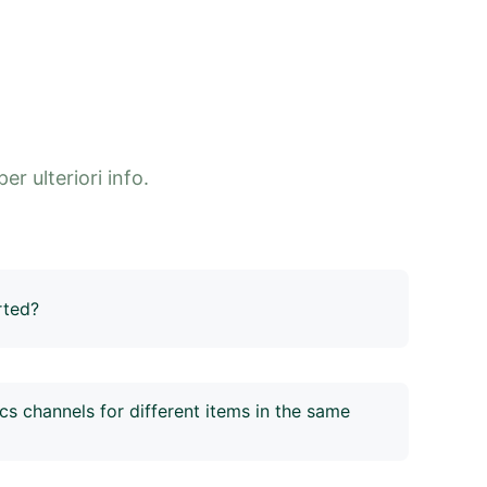
er ulteriori info.
rted?
r the whole of Italy, including remote areas, with
ired. All you need to do is authorise your Poste
ics channels for different items in the same
splitting, allowing you to split an order into two