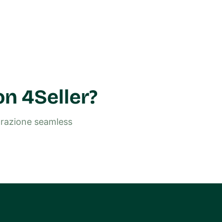
on 4Seller?
egrazione seamless