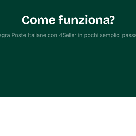
Come funziona?
egra Poste Italiane con 4Seller in pochi semplici pass