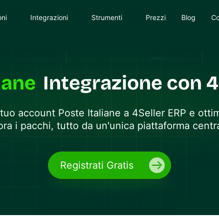
oni
Integrazioni
Strumenti
Prezzi
Blog
Co
iane
Integrazione con 4
l tuo account
Poste Italiane
a 4Seller ERP e ottim
a i pacchi, tutto da un'unica piattaforma centra
Registrati Gratis