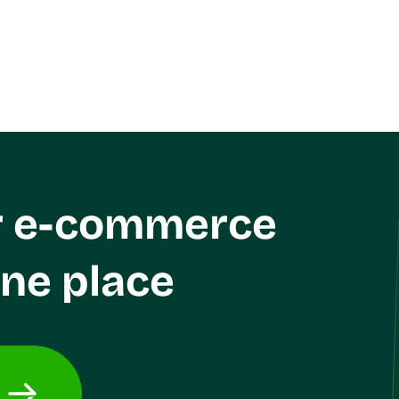
through 4Seller, which
or more sub-packages and a
 information, eliminating the
package.
management.
r e-commerce
one place