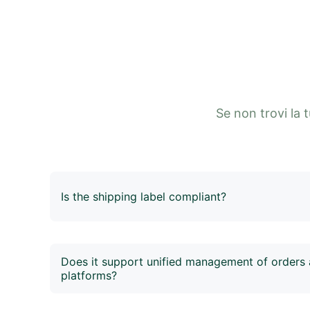
Se non trovi la 
Is the shipping label compliant?
When purchasing a shipping label, one that compli
standards will be automatically generated. It can
printing and includes the order number, recipient
Does it support unified management of orders 
type.
platforms?
Yes. 4Seller supports multiple platforms such as