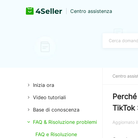
Centro assistenza
Centro assis
Inizia ora
Perché 
Video tutoriali
Autorizzazione al
pagamento
TikTok
Base di conoscenza
Estensione
Autorizzazione logistica
FAQ & Risoluzione problemi
Integrazioni
Gestione dei negozi
Aggiornato 
Autorizzazione negozio
FAQ e Risoluzione
Annunci
Guida Definitiva a TikTok