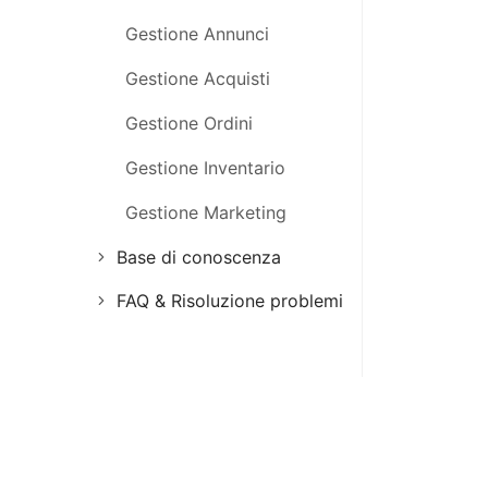
Gestione magazzino
Gestione Annunci
Panoramica del Sistema
Gestione Acquisti
4Seller
Gestione Ordini
Pubblica prodotti
Gestione Inventario
Registrati e accedi
Gestione Marketing
Base di conoscenza
FAQ & Risoluzione problemi
Integrazioni
FAQ e Risoluzione
Annunci
Problemi
Ordini
Inventario
Report