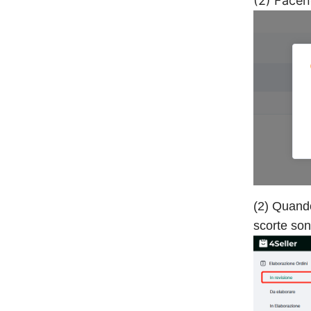
(2) Facen
(2) Quando
scorte sono