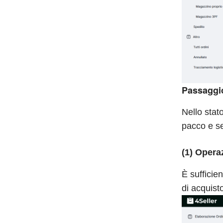
Passaggio
Nello stat
pacco e se
(1) Opera
È sufficien
di acquisto