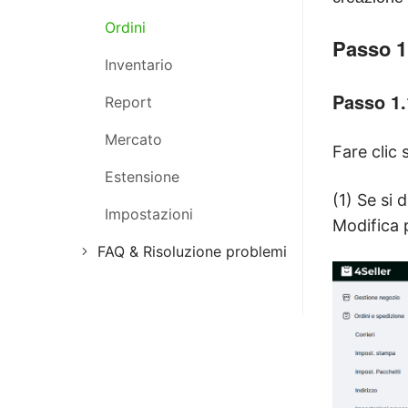
Gestione magazzino
Ordini
Gestione Annunci
Passo 1
Panoramica del Sistema
Inventario
Gestione Acquisti
4Seller
Passo 1.
Report
Gestione Ordini
Pubblica prodotti
Mercato
Gestione Inventario
Registrati e accedi
Fare clic
Estensione
Gestione Marketing
(1) Se si 
Impostazioni
Modifica 
FAQ & Risoluzione problemi
FAQ e Risoluzione
Problemi