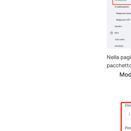
Nella pag
pacchetto,