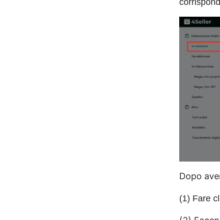
corrispond
Dopo aver
(1) Fare c