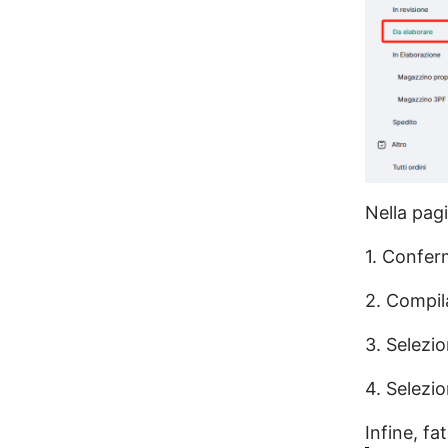
Nella pagi
1. Confer
2. Compila
3. Selezio
4. Selezio
Infine, fa