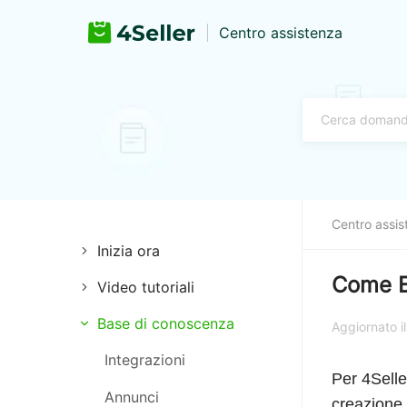
Centro assistenza
Centro assis
Inizia ora
Come E
Video tutoriali
Autorizzazione al
pagamento
Base di conoscenza
Estensione
Aggiornato 
Autorizzazione logistica
Integrazioni
Gestione dei negozi
Per 4Selle
Autorizzazione negozio
Annunci
Guida Definitiva a TikTok
creazione 