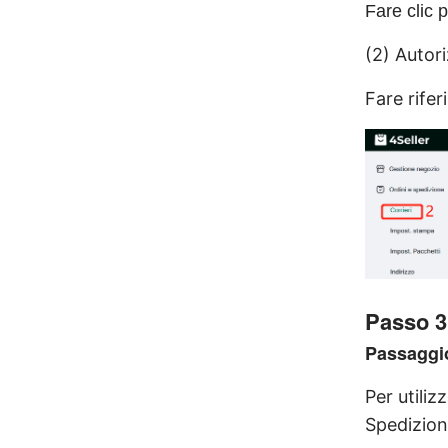
Fare clic p
(2) Autori
Fare rifer
Passo 3
Passaggio
Per utiliz
Spedizion