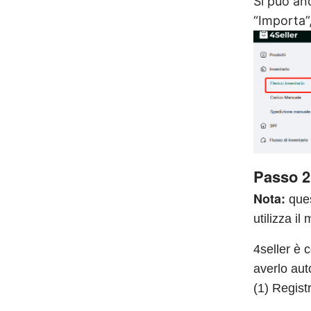
Si può anc
“Importa”,
Passo 2
Nota:
ques
utilizza i
4seller è 
averlo aut
(1) Regist