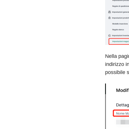
Nella pagi
indirizzo i
possibile 