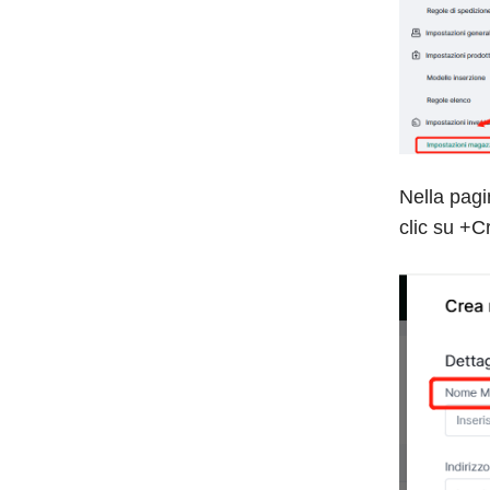
Nella pagi
clic su +Cr