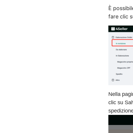
È possibil
fare clic
Nella pagi
clic su Sa
spedizione