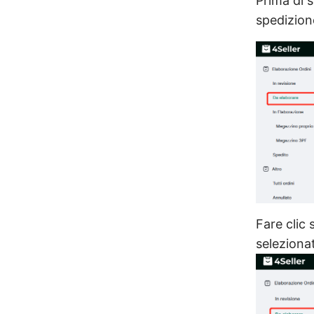
Prima di s
spedizione
Fare clic 
selezionat