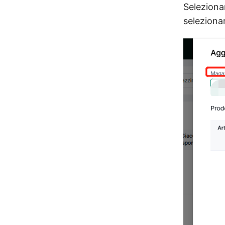
Selezionar
seleziona