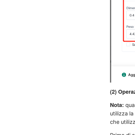
(2) Opera
Nota:
quan
utilizza 
che utiliz