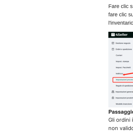
Fare clic 
fare clic 
l'inventari
Passaggio
Gli ordini
non valido